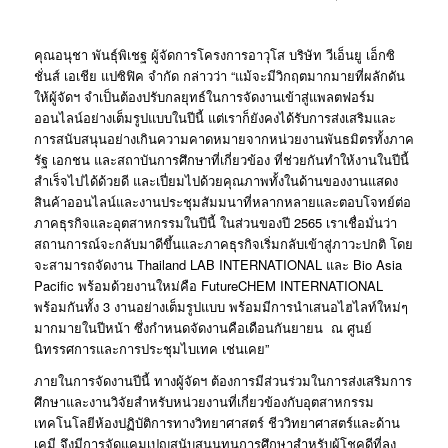
คุณอนุชา พันธุ์พิเชฐ ผู้จัดการโครงการอาวุโส บริษัท วีเอ็นยู เอ็กซิ
ชั่นส์ เอเชีย แปซิฟิค จำกัด
กล่าวว่า “แม้จะมีวิกฤตมากมายที่ผลักดัน
ให้ผู้จัดฯ จำเป็นต้องปรับกลยุทธ์ในการจัดงานเข้าสู่แพลตฟอร์ม
ออนไลน์อย่างเต็มรูปแบบในปีนี้ แต่เราก็ยังคงได้รับการส่งเสริมและ
การสนับสนุนอย่างเกินความคาดหมายจากหน่วยงานพันธมิตรทั้งภาค
รัฐ เอกชน และสถาบันการศึกษาที่เกี่ยวข้อง ที่ช่วยกันทำให้งานในปีนี้
สำเร็จไปได้ด้วยดี และเปี่ยมไปด้วยคุณภาพทั้งในด้านของงานแสดง
สินค้าออนไลน์และงานประชุมสัมมนาที่หลากหลายและตอบโจทย์ต่อ
ภาคธุรกิจและอุตสาหกรรมในปีนี้ ในส่วนของปี 2565 เราเชื่อมั่นว่า
สถานการณ์จะกลับมาดีขึ้นและภาคธุรกิจเริ่มกลับเข้าสู่ภาวะปกติ โดย
จะสามารถจัดงาน Thailand LAB INTERNATIONAL และ Bio Asia
Pacific พร้อมด้วยงานใหม่คือ FutureCHEM INTERNATIONAL
พร้อมกันทั้ง 3 งานอย่างเต็มรูปแบบ พร้อมมีการนำเสนอไฮไลท์ใหม่ๆ
มากมายในปีหน้า ซึ่งกำหนดจัดงานคือเดือนกันยายน
ณ ศูนย์
นิทรรศการและการประชุมไบเทค เช่นเคย”
ภายในการจัดงานปีนี้ ทางผู้จัดฯ ต้องการมีส่วนร่วมในการส่งเสริมการ
ศึกษาและงานวิจัยสำหรับหน่วยงานที่เกี่ยวข้องกับอุตสาหกรรม
เทคโนโลยีห้องปฏิบัติการทางวิทยาศาสตร์ ชีววิทยาศาสตร์และด้าน
เคมี จึงมีการจัดแคมเปญสนับสนุนทุนการศึกษาสำหรับผู้โชคดีที่ลง