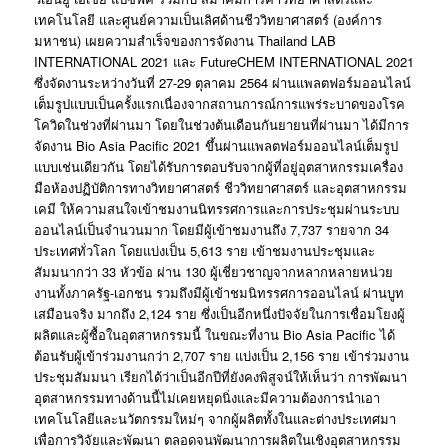
เทคโนโลยี และศูนย์ความเป็นเลิศด้านชีววิทยาศาสตร์ (องค์การ
มหาชน) เผยความสำเร็จของการจัดงาน Thailand LAB
INTERNATIONAL 2021 และ FutureCHEM INTERNATIONAL 2021
ซึ่งจัดงานระหว่างวันที่ 27-29 ตุลาคม 2564 ผ่านแพลตฟอร์มออนไลน์
เต็มรูปแบบเป็นครั้งแรกเนื่องจากสถานการณ์การแพร่ระบาดของโรค
โควิดในช่วงที่ผ่านมา โดยในช่วงต้นเดือนกันยายนที่ผ่านมา ได้มีการ
จัดงาน Bio Asia Pacific 2021 ขึ้นผ่านแพลตฟอร์มออนไลน์เต็มรูป
แบบเช่นเดียวกัน โดยได้รับการตอบรับจากผู้ที่อยู่อุตสาหกรรมเครื่อง
มือห้องปฏิบัติการทางวิทยาศาสตร์ ชีววิทยาศาสตร์ และอุตสาหกรรม
เคมี ให้ความสนใจเข้าชมงานนิทรรศการและการประชุมผ่านระบบ
ออนไลน์เป็นจำนวนมาก โดยมีผู้เข้าชมงานถึง 7,737 รายจาก 34
ประเทศทั่วโลก โดยแบ่งเป็น 5,613 ราย เข้าชมงานประชุมและ
สัมมนากว่า 33 หัวข้อ ผ่าน 130 ผู้เชี่ยวชาญจากหลากหลายหน่วย
งานทั้งภาครัฐ-เอกชน รวมถึงมีผู้เข้าชมนิทรรศการออนไลน์ ผ่านบูท
เสมือนจริง มากถึง 2,124 ราย ซึ่งเป็นอีกหนึ่งปัจจัยในการเชื่อมโยงผู้
ผลิตและผู้ซื้อในอุตสาหกรรมนี้ ในขณะที่งาน Bio Asia Pacific ได้
ต้อนรับผู้เข้าร่วมงานกว่า 2,707 ราย แบ่งเป็น 2,156 ราย เข้าร่วมงาน
ประชุมสัมมนา เรียกได้ว่าเป็นอีกปีที่ยังคงพิสูจน์ให้เห็นว่า การพัฒนา
อุตสาหกรรมทางด้านนี้ไม่เคยหยุดนิ่งและมีความต้องการนำเอา
เทคโนโลยีและนวัตกรรมใหม่ๆ จากผู้ผลิตทั้งในและต่างประเทศมา
เพื่อการวิจัยและพัฒนา ตลอดจนพัฒนาการผลิตในเชิงอุตสาหกรรม