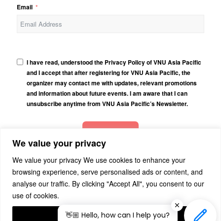
Email
I have read, understood the Privacy Policy of VNU Asia Pacific
and I accept that after registering for VNU Asia Pacific, the
organizer may contact me with updates, relevant promotions
and information about future events. I am aware that I can
unsubscribe anytime from VNU Asia Pacific’s Newsletter.
Subscribe
We value your privacy
We value your privacy We use cookies to enhance your
browsing experience, serve personalised ads or content, and
analyse our traffic. By clicking "Accept All", you consent to our
use of cookies.
© Copyright - VNU Asia Pacific -
powered by Enfold WordPress Theme
👋🏼 Hello, how can I help you?
ACCEPT