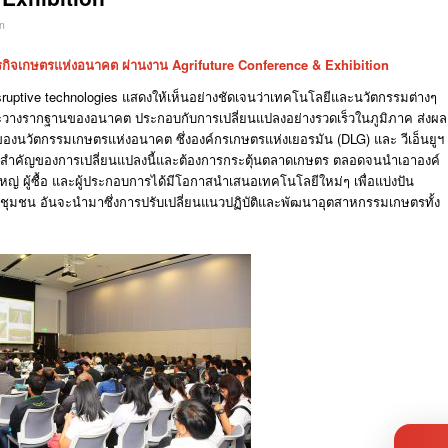
n
รกิจเกษตรแห่งอนาคต
ผ่านงาน
Agrifuture Conference & Exhibition
sruptive technologies
แสดงให้เห็นอย่างชัดเจนว่าเทคโนโลยีและนวัตกรรมต่างๆ
และวางรากฐานของอนาคต
ประกอบกับการเปลี่ยนแปลงอย่างรวดเร็วในภูมิภาค
ส่งผล
วมของนวัตกรรมเกษตรแห่งอนาคต
ซึ่งองค์กรเกษตรแห่งเยอรมัน
(DLG)
และ
วีเอ็นยูฯ
ามสำคัญของการเปลี่ยนแปลงนี้และต้องการกระตุ้นตลาดเกษตร
ตลอดจนนำเอาองค์
หญ่
ผู้ซื้อ
และผู้ประกอบการได้มีโอกาสนำเสนอเทคโนโลยีใหม่ๆ
เพื่อแบ่งปัน
่ชุมชน
อันจะนำมาซึ่งการปรับเปลี่ยนแนวปฏิบัติและพัฒนาอุตสาหกรรมเกษตรทั้ง