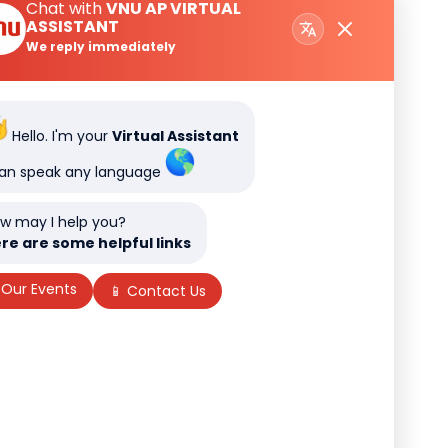
Chat with
VNU AP VIRTUAL
ASSISTANT
We reply immediately
Hello. I'm your
Virtual Assistant
can speak any language
w may I help you?
re are some helpful links
 Our Events
📱 Contact Us