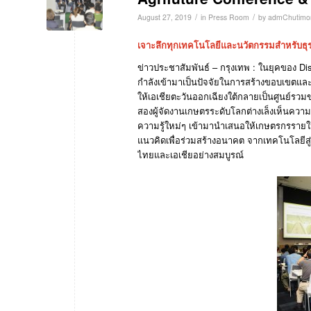
/
/
August 27, 2019
in
Press Room
by
admChutimo
เจาะลึกทุกเทคโนโลยีและนวัตกรรมสำหรับธุ
ข่าวประชาสัมพันธ์
–
กรุงเทพ
:
ในยุคของ
Di
กำลังเข้ามาเป็นปัจจัยในการสร้างขอบเขต
ให้เอเชียตะวันออกเฉียงใต้กลายเป็นศูนย์ร
สองผู้จัดงานเกษตรระดับโลกต่างเล็งเห็นคว
ความรู้ใหม่ๆ
เข้ามานำเสนอให้เกษตรกรรายใ
แนวคิดเพื่อร่วมสร้างอนาคต
จากเทคโนโลยีสู
ไทยและเอเชียอย่างสมบูรณ์