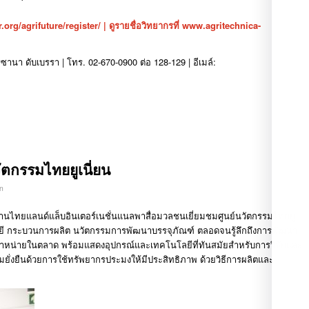
.org/agrifuture/register/
|
ดูรายชื่อวิทยากรที่
www.agritechnica-
รซานา
ดับเบรรา
|
โทร
. 02-670-0900
ต่อ
128-129 |
อีเมล์
:
ตกรรมไทยยูเนี่ยน
n
จัดงานไทยแลนด์แล็บอินเตอร์เนชั่นแนลพาสื่อมวลชนเยี่ยมชมศูนย์นวัตกรรมไทยยู
โลยี กระบวนการผลิต นวัตกรรมการพัฒนาบรรจุภัณฑ์ ตลอดจนรู้ลึกถึงการพัฒนา
ดจำหน่ายในตลาด พร้อมแสดงอุปกรณ์และเทคโนโลยีที่ทันสมัยสำหรับการวิจัยและ
มยั่งยืนด้วยการใช้ทรัพยากรประมงให้มีประสิทธิภาพ ด้วยวิธีการผลิตและ