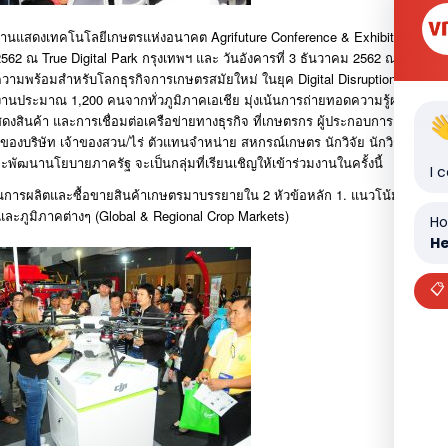
ละงานแสดงเทคโนโลยีเกษตรแห่งอนาคต
Agrifuture Conference & Exhibition
562
ณ
True Digital Park
กรุงเทพฯ
และ
วันอังคารที่
3
ธันวาคม
2562
ณ
Kubota
มความพร้อมสำหรับโลกธุรกิจการเกษตรสมัยใหม่
ในยุค
Digital Disruption
เป็นครั้ง
่วมงานประมาณ
1,200
คนจากทั่วภูมิภาคเอเชีย
มุ่งเน้นการถ่ายทอดความรู้ผ่านงาน
ดงสินค้า
และการเชื่อมต่อเครือข่ายทางธุรกิจ
ที่เกษตรกร
ผู้ประกอบการค้าและ
าของบริษัท
เจ้าของสวน
/
ไร่
ตัวแทนจำหน่าย
สหกรณ์เกษตร
นักวิจัย
นักวิชาการ
ละพัฒนานโยบายภาครัฐ
จะเป็นกลุ่มที่เรียนเชิญให้เข้าร่วมงานในครั้งนี้
I 
านการผลิตและซื้อขายสินค้าเกษตรมาบรรยายใน
2
หัวข้อหลัก
1.
แนวโน้มการ
ละภูมิภาคต่างๆ
(Global & Regional Crop Markets)
Ho
He
📋