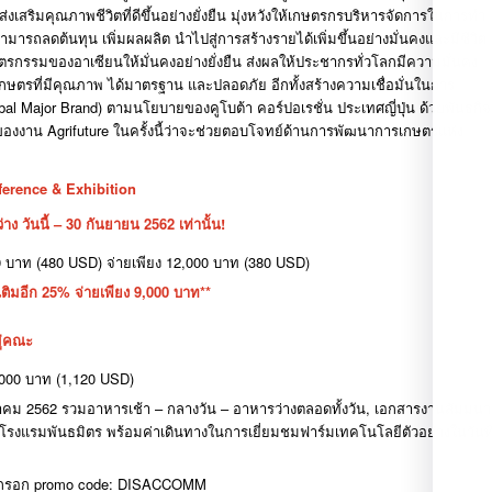
อส่งเสริมคุณภาพชีวิตที่ดีขึ้นอย่างยั่งยืน
มุ่งหวังให้เกษตรกรบริหารจัดการในการทำ
ามารถลดต้นทุน
เพิ่มผลผลิต
นำไปสู่การสร้างรายได้เพิ่มขึ้นอย่างมั่นคงและมีชีวิต
รกรรมของอาเซียนให้มั่นคงอย่างยั่งยืน
ส่งผลให้ประชากรทั่วโลกมีความมั่นคง
ษตรที่มีคุณภาพ
ได้มาตรฐาน
และปลอดภัย
อีกทั้งสร้างความเชื่อมั่นในการ
bal Major Brand)
ตามนโยบายของคูโบต้า
คอร์ปอเรชั่น
ประเทศญี่ปุ่น
ด้วยพันธกิจ
งของงาน
Agrifuture
ในครั้งนี้ว่าจะช่วยตอบโจทย์ด้านการพัฒนาการเกษตรแห่ง
ference & Exhibition
่าง
วันนี้
– 30
กันยายน
2562
เท่านั้น
!
0
บาท
(480 USD)
จ่ายเพียง
12,000
บาท
(380 USD)
เติมอีก
25%
จ่ายเพียง
9,000
บาท
**
ู่คณะ
000
บาท
(1,120 USD)
าคม
2562
รวมอาหารเช้า
–
กลางวัน
–
อาหารว่างตลอดทั้งวัน
,
เอกสารงานสัมมนา
โรงแรมพันธมิตร
พร้อมค่าเดินทางในการเยี่ยมชมฟาร์มเทคโนโลยีตัวอย่างในวันที
กกรอก
promo code: DISACCOMM