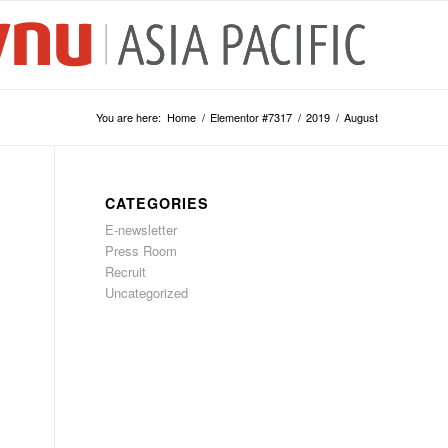
You are here:
Home
/
Elementor #7317
/
2019
/
August
CATEGORIES
E-newsletter
Press Room
Recruit
Uncategorized