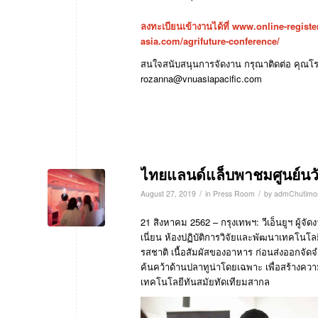
ลงทะเบียนเข้างานได้ที่
www.online-register
asia.com/agrifuture-conference/
สนใจสนับสนุนการจัดงาน
กรุณาติดต่อ
คุณโ
rozanna@vnuasiapacific.com
ไทยแลนด์แล็บพาชมศูนย์นวั
/
/
August 27, 2019
in
Press Room
by
admChutimo
21 สิงหาคม 2562 – กรุงเทพฯ: วีเอ็นยูฯ ผู้
เนี่ยน ห้องปฏิบัติการวิจัยและพัฒนาเทคโน
รสชาติ เนื้อสัมผัสของอาหาร ก่อนส่งออกจั
ค้นคว้าด้านปลาทูน่าโดยเฉพาะ เพื่อสร้างควา
เทคโนโลยีทันสมัยทัดเทียมสากล