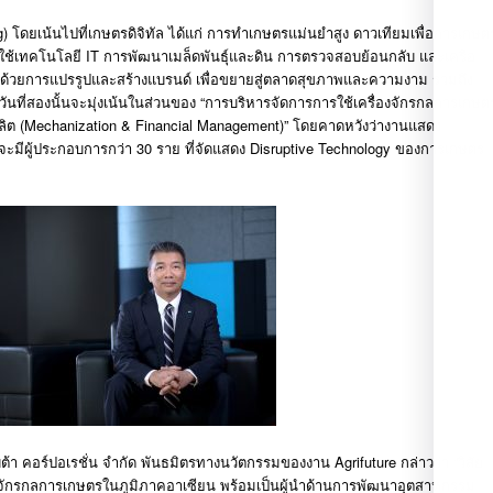
g)
โดยเน้นไปที่เกษตรดิจิทัล
ได้แก่
การทำเกษตรแม่นยำสูง
ดาวเทียมเพื่อการเกษต
ใช้เทคโนโลยี
IT
การพัฒนาเมล็ดพันธุ์และดิน
การตรวจสอบย้อนกลับ
และเครือ
ตรด้วยการแปรรูปและสร้างแบรนด์
เพื่อขยายสู่ตลาดสุขภาพและความงาม
รวมถึง
ันที่สองนั้นจะมุ่งเน้นในส่วนของ
“
การบริหารจัดการการใช้เครื่องจักรกลการเกษต
ลิต
(Mechanization & Financial Management)”
โดยคาดหวังว่างานแสดง
จะมีผู้ประกอบการกว่า
30
ราย
ที่จัดแสดง
Disruptive Technology
ของการเกษตร
ต้า
คอร์ปอเรชั่น
จำกัด
พันธมิตรทางนวัตกรรมของงาน
Agrifuture
กล่าวว่า
“
วิสัย
่องจักรกลการเกษตรในภูมิภาคอาเซียน
พร้อมเป็นผู้นำด้านการพัฒนาอุตสาหกรรม