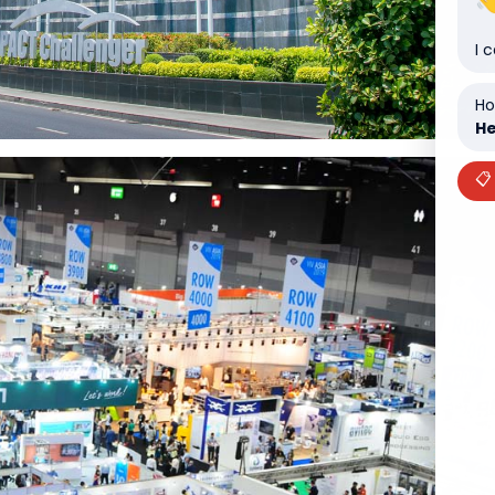
I 
Ho
He
📋