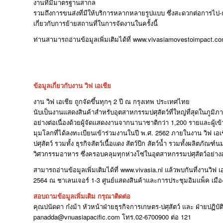
งานที่มีมาตรฐานสากล
รวมถึงการขนส่งที่มีให้บริการหลากหลายรูปแบบ ซึ่งสะดวกต่อการไป-กล
เกี่ยวกับการย้ายสถานที่ในการจัดงานในครั้งนี้
ท่านสามารถอ่านข้อมูลเพิ่มเติมได้ที่ www.vivasiamovestoimpact.c
ข้อมูลเกี่ยวกับงาน วิฟ เอเชีย
งาน วิฟ เอเชีย ถูกจัดขึ้นทุกๆ 2 ปี ณ กรุงเทพ ประเทศไทย
นับเป็นงานแสดงสินค้าสำหรับอุตสาหกรรมปศุสัตว์ที่ใหญ่ที่สุดในภูมิภา
อย่างต่อเนื่องด้วยผู้จัดแสดงงานจากนานาชาติกว่า 1,200 รายและผู้เ
มุมโลกที่ได้ลงทะเบียนเข้าร่วมงานในปี พ.ศ. 2562 ภายในงาน วิฟ เอ
ปศุสัตว์ รวมทั้ง ธุรกิจสัตว์เนื้อแดง สัตว์ปีก สัตว์น้ำ รวมทั้งผลิตภัณฑ
วิศวกรรมอาหาร ซึ่งครอบคลุมทุกห่วงโซ่ในอุตสาหกรรมปศุสัตว์อย่าง
สามารถอ่านข้อมูลเพิ่มเติมได้ที่ www.vivasia.nl แล้วพบกันที่งานวิฟ 
2564 ณ ชาเลนเจอร์ 1-3 ศูนย์แสดงสินค้าและการประชุมอิมแพ็ค เมื
สอบถามข้อมูลเพิ่มเติม กรุณาติดต่อ
คุณปนัดดา ก๋งม้า หัวหน้าฝ่ายธุรกิจการเกษตร-ปศุสัตว์ และ ฝ่ายปฏิบัติ
panadda@vnuasiapacific.com โทร.02-6700900 ต่อ 121