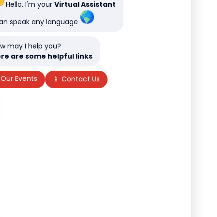
Hello. I'm your
Virtual Assistant
can speak any language
w may I help you?
re are some helpful links
 Our Events
📱 Contact Us