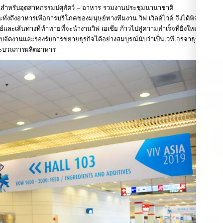
บูรณ์สำหรับอุตสาหกรรมปศุสัตว์ – อาหาร รวมงานประชุมนานาชาติ
ั่งถึงอาหารเพื่อการบริโภคของมนุษย์ทางทีมงาน วิฟ เวิลด์ไวด์ จึงได้พิจารณาถึง
ทธ์และเส้นทางที่ท้าทายที่จะนำงานวิฟ เอเชีย ก้าวไปสู่ความสำเร็จที่ยิ่งใหญ่ขึ้นอีก
จัดงานและรองรับการขยายธุรกิจได้อย่างสมบูรณ์นับว่าเป็นเวทีเจรจาธุรกิจที่มาที
ะกระบวนการผลิตอาหาร