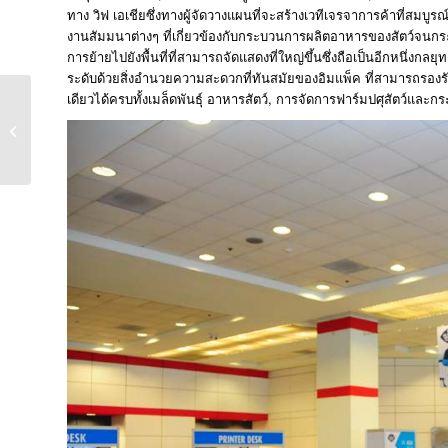
ทาง วิฟ เอเชียซึ่งทางผู้จัดวางแผนที่จะสร้างเวทีเจรจาการค้าที่สม
งานสัมมนาต่างๆ ที่เกี่ยวข้องกับกระบวนการผลิตอาหารของสัตว์จนกระท
การย้ายไปยังพื้นที่ที่สามารถจัดแสดงที่ใหญ่ขึ้นซึ่งถือเป็นอีกหนึ่งกลยุ
ระดับด้วยสิ่งอำนวยความสะดวกที่ทันสมัยของอิมแพ็ค ที่สามารถรองรับ
เดียวได้ครบทั้งเมล็ดพันธุ์ อาหารสัตว์, การจัดการฟาร์มปศุสัตว์แล
STTA เผย ตลาดการค้าวิ
ทยาศาสาตร์และ
เทคโนโลยีไทยยังอยู่แถว
หน้าของอาเซียน...