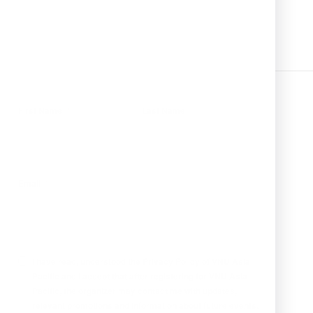
First Name
Last Name
Email
I have read, understood the Privacy Policy of VNU Asia
Pacific and I accept that after registering for VNU Asia
Pacific, the organizer may contact me with updates,
relevant promotions and information about future events.