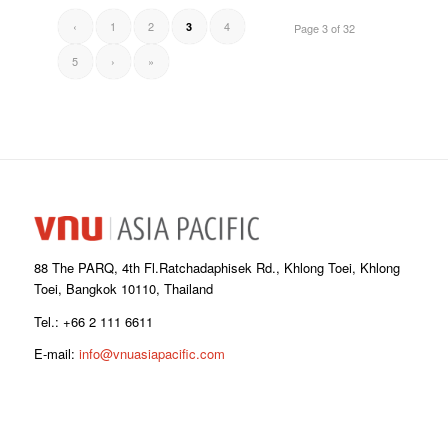
‹
1
2
4
3
Page 3 of 32
5
›
»
88 The PARQ, 4th Fl.Ratchadaphisek Rd., Khlong Toei, Khlong
Toei, Bangkok 10110, Thailand
Tel.: +66 2 111 6611
E-mail:
info@vnuasiapacific.com