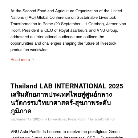
At the Second Food and Agriculture Organization of the United
Nations (FAO) Global Conference on Sustainable Livestock
Transformation in Rome (29 September – 1 October), Jeroen van
Hooff, President & CEO of Royal Jaarbeurs and VNU Group,
addressed an international audience and outlined the
opportunities and challenges shaping the future of livestock
production worldwide
Read more
Thailand LAB INTERNATIONAL 2025
เสริมศักยภาพประเทศไทยสู่ศูนย์กลาง
นวัตกรรมวิทยาศาสตร์-สุขภาพระดับ
ภูมิภาค
/
/
September 19, 2025
in
E-newsletter
,
Press Room
by
admChutimon
VNU Asia Pacific is honored to receive the prestigious Green
Leadership Award at the 11th International CSR & Sustainability