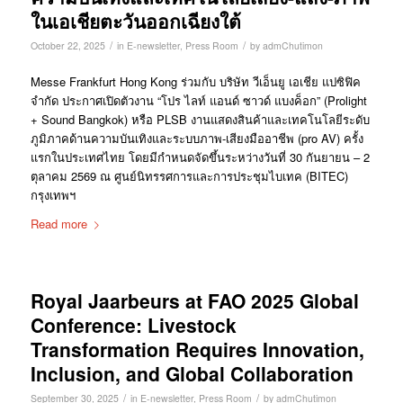
ในเอเชียตะวันออกเฉียงใต้
/
/
October 22, 2025
in
E-newsletter
,
Press Room
by
admChutimon
Messe Frankfurt Hong Kong ร่วมกับ บริษัท วีเอ็นยู เอเชีย แปซิฟิค
จำกัด ประกาศเปิดตัวงาน “โปร ไลท์ แอนด์ ซาวด์ แบงค็อก” (Prolight
+ Sound Bangkok) หรือ PLSB งานแสดงสินค้าและเทคโนโลยีระดับ
ภูมิภาคด้านความบันเทิงและระบบภาพ-เสียงมืออาชีพ (pro AV) ครั้ง
แรกในประเทศไทย โดยมีกำหนดจัดขึ้นระหว่างวันที่ 30 กันยายน – 2
ตุลาคม 2569 ณ ศูนย์นิทรรศการและการประชุมไบเทค (BITEC)
กรุงเทพฯ
Read more
Royal Jaarbeurs at FAO 2025 Global
Conference: Livestock
Transformation Requires Innovation,
Inclusion, and Global Collaboration
/
/
September 30, 2025
in
E-newsletter
,
Press Room
by
admChutimon